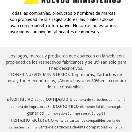
Todas las compañías, productos o nombres de marcas
son propiedad de sus registradores, las cuales solo se
usan con propósito informativo. Nosotros no estamos
asociados con ningún fabricantes de impresoras.
Los logos, marcas y productos que aparecen en la web, son
propiedad de los respectivos fabricantes y se utilizan solo para
fines descriptivos.
TONER NUEVOS MINISTERIOS. Impresoras, Cartuchos de
tinta y toner económicos, ¡¡Ahorra hasta un 80% en la compra
de tus consumibles!!
alternativo
compatible
colido
compra-de-cartuchos-de-tinta-hp
economico
compra-de-impresoras-3d
filamento-3d
filamento-pla
generico
hp
impresion-3d
impresoras-3d
pgi29
remanofacturado
venta-de-cartuchos-compatibles
venta-de-
venta-de-cartuchos-de-tinta-compatibles
cartuchos-de-tinta
venta-de-