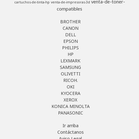
venta-de-toner-
cartuchos-de-tinta-hp
venta-de-impresoras-3d
compatibles
BROTHER
CANON
DELL
EPSON
PHILIPS
HP
LEXMARK
SAMSUNG
OLIVETTI
RICOH.
OKI
KYOCERA
XEROX
KONICA MINOLTA
PANASONIC
Ir arriba
Contáctanos
Aviso Legal