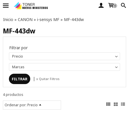
0
Inicio
»
CANON
»
i-sensys MF
»
MF-443dw
MF-443dw
Filtrar por
Precio
Marcas
|
x Quitar Filtros
4 productos
Ordenar por:
Precio