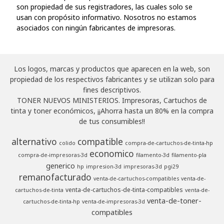
son propiedad de sus registradores, las cuales solo se
usan con propósito informativo. Nosotros no estamos
asociados con ningún fabricantes de impresoras.
Los logos, marcas y productos que aparecen en la web, son
propiedad de los respectivos fabricantes y se utilizan solo para
fines descriptivos.
TONER NUEVOS MINISTERIOS. Impresoras, Cartuchos de
tinta y toner económicos, ¡¡Ahorra hasta un 80% en la compra
de tus consumibles!!
alternativo
compatible
colido
compra-de-cartuchos-de-tinta-hp
economico
compra-de-impresoras-3d
filamento-3d
filamento-pla
generico
hp
impresion-3d
impresoras-3d
pgi29
remanofacturado
venta-de-cartuchos-compatibles
venta-de-
venta-de-cartuchos-de-tinta-compatibles
cartuchos-de-tinta
venta-de-
venta-de-toner-
cartuchos-de-tinta-hp
venta-de-impresoras-3d
compatibles