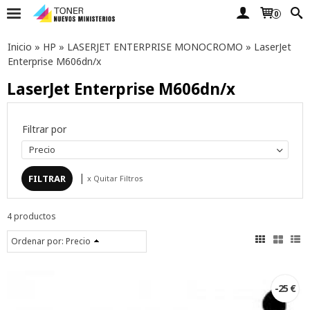
0
Inicio
»
HP
»
LASERJET ENTERPRISE MONOCROMO
»
LaserJet
Enterprise M606dn/x
LaserJet Enterprise M606dn/x
Filtrar por
Precio
|
x Quitar Filtros
4 productos
Ordenar por:
Precio
-25 €