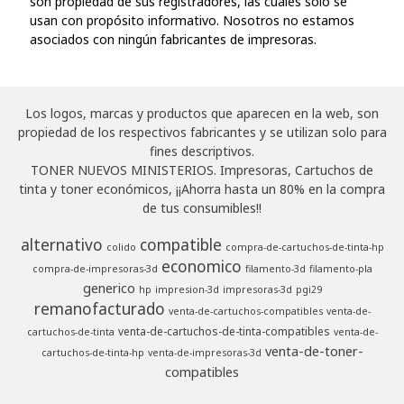
son propiedad de sus registradores, las cuales solo se
usan con propósito informativo. Nosotros no estamos
asociados con ningún fabricantes de impresoras.
Los logos, marcas y productos que aparecen en la web, son
propiedad de los respectivos fabricantes y se utilizan solo para
fines descriptivos.
TONER NUEVOS MINISTERIOS. Impresoras, Cartuchos de
tinta y toner económicos, ¡¡Ahorra hasta un 80% en la compra
de tus consumibles!!
alternativo
compatible
colido
compra-de-cartuchos-de-tinta-hp
economico
compra-de-impresoras-3d
filamento-3d
filamento-pla
generico
hp
impresion-3d
impresoras-3d
pgi29
remanofacturado
venta-de-cartuchos-compatibles
venta-de-
venta-de-cartuchos-de-tinta-compatibles
cartuchos-de-tinta
venta-de-
venta-de-toner-
cartuchos-de-tinta-hp
venta-de-impresoras-3d
compatibles