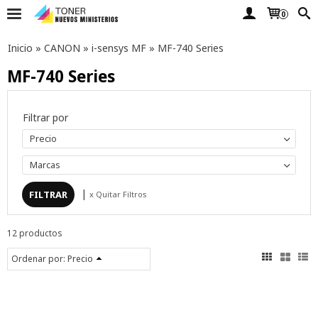
0
Inicio
»
CANON
»
i-sensys MF
»
MF-740 Series
MF-740 Series
Filtrar por
Precio
Marcas
|
x Quitar Filtros
12 productos
Ordenar por:
Precio