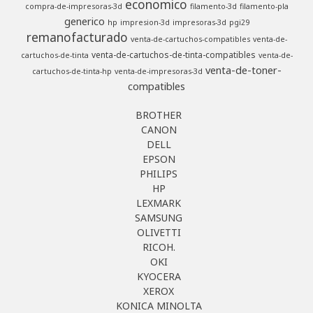
economico
compra-de-impresoras-3d
filamento-3d
filamento-pla
generico
hp
impresion-3d
impresoras-3d
pgi29
remanofacturado
venta-de-cartuchos-compatibles
venta-de-
venta-de-cartuchos-de-tinta-compatibles
cartuchos-de-tinta
venta-de-
venta-de-toner-
cartuchos-de-tinta-hp
venta-de-impresoras-3d
compatibles
BROTHER
CANON
DELL
EPSON
PHILIPS
HP
LEXMARK
SAMSUNG
OLIVETTI
RICOH.
OKI
KYOCERA
XEROX
KONICA MINOLTA