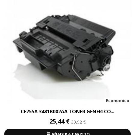
Economico
CE255A 3481B002AA TONER GENERICO...
25,44 €
33,92 €
AÑADIR A CARRITO