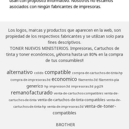
usan con propósito informativo. Nosotros no estamos
asociados con ningún fabricantes de impresoras.
Los logos, marcas y productos que aparecen en la web, son
propiedad de los respectivos fabricantes y se utilizan solo para
fines descriptivos.
TONER NUEVOS MINISTERIOS. Impresoras, Cartuchos de
tinta y toner económicos, ¡¡Ahorra hasta un 80% en la compra
de tus consumibles!!
alternativo
compatible
colido
compra-de-cartuchos-de-tinta-hp
economico
compra-de-impresoras-3d
filamento-3d
filamento-pla
generico
hp
impresion-3d
impresoras-3d
pgi29
remanofacturado
venta-de-cartuchos-compatibles
venta-de-
venta-de-cartuchos-de-tinta-compatibles
cartuchos-de-tinta
venta-de-
venta-de-toner-
cartuchos-de-tinta-hp
venta-de-impresoras-3d
compatibles
BROTHER