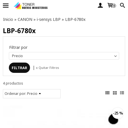
0
Inicio
»
CANON
»
i-sensys LBP
»
LBP-6780x
LBP-6780x
Filtrar por
Precio
|
x Quitar Filtros
4 productos
Ordenar por:
Precio
-25 %