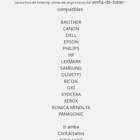
venta-de-toner-
cartuchos-de-tinta-hp
venta-de-impresoras-3d
compatibles
BROTHER
CANON
DELL
EPSON
PHILIPS
HP
LEXMARK
SAMSUNG
OLIVETTI
RICOH.
OKI
KYOCERA
XEROX
KONICA MINOLTA
PANASONIC
Ir arriba
Contáctanos
Aviso Legal