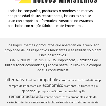
Todas las compañías, productos o nombres de marcas
son propiedad de sus registradores, las cuales solo se
usan con propósito informativo. Nosotros no estamos
asociados con ningún fabricantes de impresoras.
Los logos, marcas y productos que aparecen en la web, son
propiedad de los respectivos fabricantes y se utilizan solo para
fines descriptivos.
TONER NUEVOS MINISTERIOS. Impresoras, Cartuchos de
tinta y toner económicos, ¡¡Ahorra hasta un 80% en la compra
de tus consumibles!!
alternativo
compatible
colido
compra-de-cartuchos-de-tinta-hp
economico
compra-de-impresoras-3d
filamento-3d
filamento-pla
generico
hp
impresion-3d
impresoras-3d
pgi29
remanofacturado
venta-de-cartuchos-compatibles
venta-de-
venta-de-cartuchos-de-tinta-compatibles
cartuchos-de-tinta
venta-de-