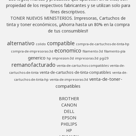
propiedad de los respectivos fabricantes y se utilizan solo para
fines descriptivos.
TONER NUEVOS MINISTERIOS. Impresoras, Cartuchos de
tinta y toner económicos, ¡¡Ahorra hasta un 80% en la compra
de tus consumibles!!
alternativo
compatible
colido
compra-de-cartuchos-de-tinta-hp
economico
compra-de-impresoras-3d
filamento-3d
filamento-pla
generico
hp
impresion-3d
impresoras-3d
pgi29
remanofacturado
venta-de-cartuchos-compatibles
venta-de-
venta-de-cartuchos-de-tinta-compatibles
cartuchos-de-tinta
venta-de-
venta-de-toner-
cartuchos-de-tinta-hp
venta-de-impresoras-3d
compatibles
BROTHER
CANON
DELL
EPSON
PHILIPS
HP