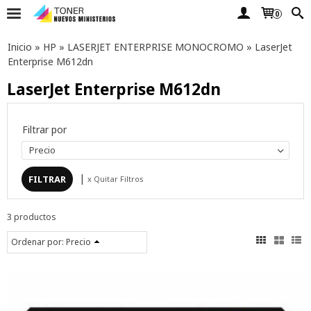
0
Inicio
»
HP
»
LASERJET ENTERPRISE MONOCROMO
»
LaserJet
Enterprise M612dn
LaserJet Enterprise M612dn
Filtrar por
Precio
|
x Quitar Filtros
3 productos
Ordenar por:
Precio