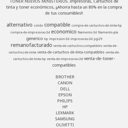
TONER NUEVOS MINISTERIOS. Impresoras, Cartuchos de
tinta y toner económicos, ¡¡Ahorra hasta un 80% en la compra
de tus consumibles!!
alternativo
compatible
colido
compra-de-cartuchos-de-tinta-hp
economico
compra-de-impresoras-3d
filamento-3d
filamento-pla
generico
hp
impresion-3d
impresoras-3d
pgi29
remanofacturado
venta-de-cartuchos-compatibles
venta-de-
venta-de-cartuchos-de-tinta-compatibles
cartuchos-de-tinta
venta-de-
venta-de-toner-
cartuchos-de-tinta-hp
venta-de-impresoras-3d
compatibles
BROTHER
CANON
DELL
EPSON
PHILIPS
HP
LEXMARK
SAMSUNG
OLIVETTI