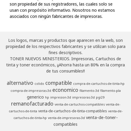
son propiedad de sus registradores, las cuales solo se
usan con propósito informativo. Nosotros no estamos
asociados con ningún fabricantes de impresoras.
Los logos, marcas y productos que aparecen en la web, son
propiedad de los respectivos fabricantes y se utilizan solo para
fines descriptivos.
TONER NUEVOS MINISTERIOS. Impresoras, Cartuchos de
tinta y toner económicos, ¡¡Ahorra hasta un 80% en la compra
de tus consumibles!!
alternativo
compatible
colido
compra-de-cartuchos-de-tinta-hp
economico
compra-de-impresoras-3d
filamento-3d
filamento-pla
generico
hp
impresion-3d
impresoras-3d
pgi29
remanofacturado
venta-de-cartuchos-compatibles
venta-de-
venta-de-cartuchos-de-tinta-compatibles
cartuchos-de-tinta
venta-de-
venta-de-toner-
cartuchos-de-tinta-hp
venta-de-impresoras-3d
compatibles