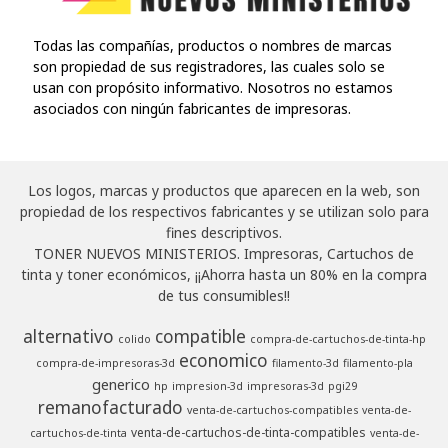
Todas las compañías, productos o nombres de marcas
son propiedad de sus registradores, las cuales solo se
usan con propósito informativo. Nosotros no estamos
asociados con ningún fabricantes de impresoras.
Los logos, marcas y productos que aparecen en la web, son
propiedad de los respectivos fabricantes y se utilizan solo para
fines descriptivos.
TONER NUEVOS MINISTERIOS. Impresoras, Cartuchos de
tinta y toner económicos, ¡¡Ahorra hasta un 80% en la compra
de tus consumibles!!
alternativo
compatible
colido
compra-de-cartuchos-de-tinta-hp
economico
compra-de-impresoras-3d
filamento-3d
filamento-pla
generico
hp
impresion-3d
impresoras-3d
pgi29
remanofacturado
venta-de-cartuchos-compatibles
venta-de-
venta-de-cartuchos-de-tinta-compatibles
cartuchos-de-tinta
venta-de-