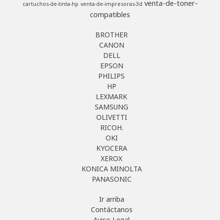
venta-de-toner-
cartuchos-de-tinta-hp
venta-de-impresoras-3d
compatibles
BROTHER
CANON
DELL
EPSON
PHILIPS
HP
LEXMARK
SAMSUNG
OLIVETTI
RICOH.
OKI
KYOCERA
XEROX
KONICA MINOLTA
PANASONIC
Ir arriba
Contáctanos
Aviso Legal