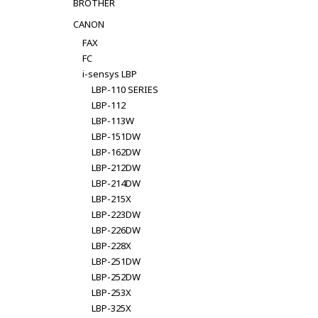
BROTHER
CANON
FAX
FC
i-sensys LBP
LBP-110 SERIES
LBP-112
LBP-113W
LBP-151DW
LBP-162DW
LBP-212DW
LBP-214DW
LBP-215X
LBP-223DW
LBP-226DW
LBP-228X
LBP-251DW
LBP-252DW
LBP-253X
LBP-325X