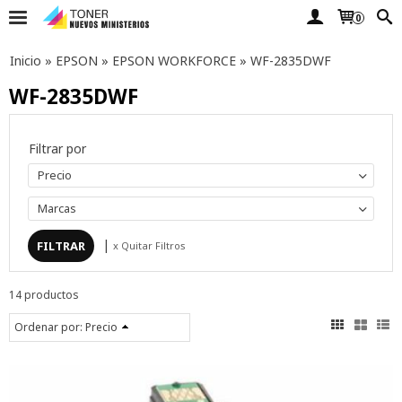
0
Inicio
»
EPSON
»
EPSON WORKFORCE
»
WF-2835DWF
WF-2835DWF
Filtrar por
Precio
Marcas
|
x Quitar Filtros
14 productos
Ordenar por:
Precio