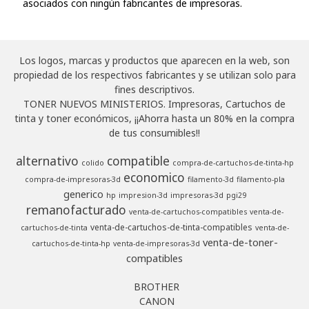
asociados con ningún fabricantes de impresoras.
Los logos, marcas y productos que aparecen en la web, son
propiedad de los respectivos fabricantes y se utilizan solo para
fines descriptivos.
TONER NUEVOS MINISTERIOS. Impresoras, Cartuchos de
tinta y toner económicos, ¡¡Ahorra hasta un 80% en la compra
de tus consumibles!!
alternativo
compatible
colido
compra-de-cartuchos-de-tinta-hp
economico
compra-de-impresoras-3d
filamento-3d
filamento-pla
generico
hp
impresion-3d
impresoras-3d
pgi29
remanofacturado
venta-de-cartuchos-compatibles
venta-de-
venta-de-cartuchos-de-tinta-compatibles
cartuchos-de-tinta
venta-de-
venta-de-toner-
cartuchos-de-tinta-hp
venta-de-impresoras-3d
compatibles
BROTHER
CANON