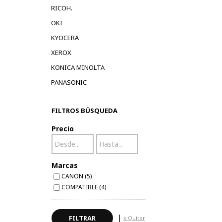
RICOH.
OKI
KYOCERA
XEROX
KONICA MINOLTA
PANASONIC
FILTROS BÚSQUEDA
Precio
Marcas
CANON (5)
COMPATIBLE (4)
|
x Quitar