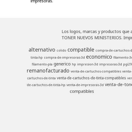
impresoras.
Los logos, marcas y productos que ap
TONER NUEVOS MINISTERIOS. Impresor
alternativo
compatible
colido
compra-de-cartuchos-d
economico
tinta-hp
compra-de-impresoras-3d
filamento-3
generico
filamento-pla
hp
impresion-3d
impresoras-3d
pgi29
remanofacturado
venta-de-cartuchos-compatibles
venta-
venta-de-cartuchos-de-tinta-compatibles
cartuchos-de-tinta
ven
venta-de-ton
de-cartuchos-de-tinta-hp
venta-de-impresoras-3d
compatibles