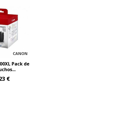
CANON
00XL Pack de
uchos...
23 €