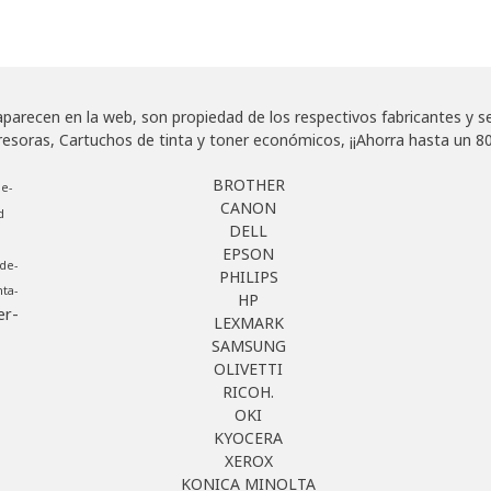
arecen en la web, son propiedad de los respectivos fabricantes y se u
as, Cartuchos de tinta y toner económicos, ¡¡Ahorra hasta un 80
BROTHER
e-
CANON
d
DELL
EPSON
de-
PHILIPS
ta-
HP
er-
LEXMARK
SAMSUNG
OLIVETTI
RICOH.
OKI
KYOCERA
XEROX
KONICA MINOLTA