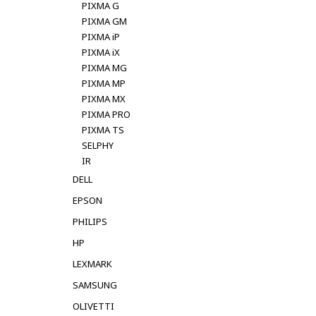
PIXMA G
PIXMA GM
PIXMA iP
PIXMA iX
PIXMA MG
PIXMA MP
PIXMA MX
PIXMA PRO
PIXMA TS
SELPHY
IR
DELL
EPSON
PHILIPS
HP
LEXMARK
SAMSUNG
OLIVETTI