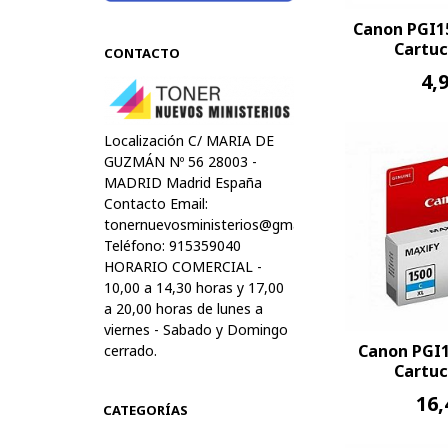
Canon PGI1
Cartuc
CONTACTO
4,
Localización C/ MARIA DE
GUZMÁN Nº 56 28003 -
MADRID Madrid España
Contacto Email:
tonernuevosministerios@gmail.com
Teléfono: 915359040
HORARIO COMERCIAL -
10,00 a 14,30 horas y 17,00
a 20,00 horas de lunes a
viernes - Sabado y Domingo
Canon PGI
cerrado.
Cartuc
16,
CATEGORÍAS