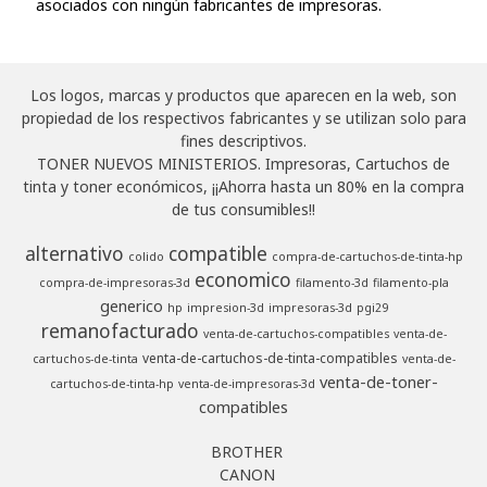
asociados con ningún fabricantes de impresoras.
Los logos, marcas y productos que aparecen en la web, son
propiedad de los respectivos fabricantes y se utilizan solo para
fines descriptivos.
TONER NUEVOS MINISTERIOS. Impresoras, Cartuchos de
tinta y toner económicos, ¡¡Ahorra hasta un 80% en la compra
de tus consumibles!!
alternativo
compatible
colido
compra-de-cartuchos-de-tinta-hp
economico
compra-de-impresoras-3d
filamento-3d
filamento-pla
generico
hp
impresion-3d
impresoras-3d
pgi29
remanofacturado
venta-de-cartuchos-compatibles
venta-de-
venta-de-cartuchos-de-tinta-compatibles
cartuchos-de-tinta
venta-de-
venta-de-toner-
cartuchos-de-tinta-hp
venta-de-impresoras-3d
compatibles
BROTHER
CANON