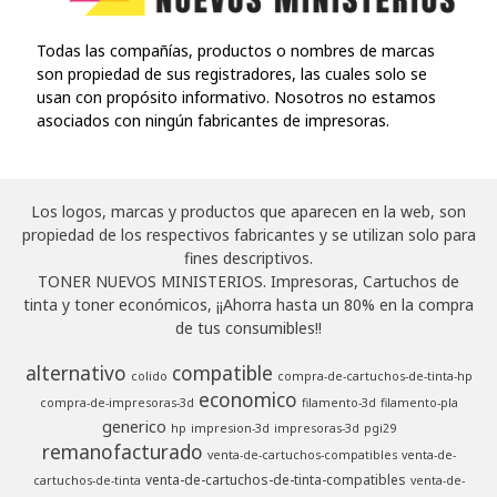
Todas las compañías, productos o nombres de marcas
son propiedad de sus registradores, las cuales solo se
usan con propósito informativo. Nosotros no estamos
asociados con ningún fabricantes de impresoras.
Los logos, marcas y productos que aparecen en la web, son
propiedad de los respectivos fabricantes y se utilizan solo para
fines descriptivos.
TONER NUEVOS MINISTERIOS. Impresoras, Cartuchos de
tinta y toner económicos, ¡¡Ahorra hasta un 80% en la compra
de tus consumibles!!
alternativo
compatible
colido
compra-de-cartuchos-de-tinta-hp
economico
compra-de-impresoras-3d
filamento-3d
filamento-pla
generico
hp
impresion-3d
impresoras-3d
pgi29
remanofacturado
venta-de-cartuchos-compatibles
venta-de-
venta-de-cartuchos-de-tinta-compatibles
cartuchos-de-tinta
venta-de-