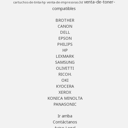
venta-de-toner-
cartuchos-de-tinta-hp
venta-de-impresoras-3d
compatibles
BROTHER
CANON
DELL
EPSON
PHILIPS
HP
LEXMARK
SAMSUNG
OLIVETTI
RICOH.
OKI
KYOCERA
XEROX
KONICA MINOLTA
PANASONIC
Ir arriba
Contáctanos
Aviso Legal