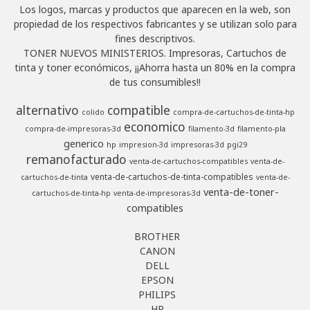
Los logos, marcas y productos que aparecen en la web, son
propiedad de los respectivos fabricantes y se utilizan solo para
fines descriptivos.
TONER NUEVOS MINISTERIOS. Impresoras, Cartuchos de
tinta y toner económicos, ¡¡Ahorra hasta un 80% en la compra
de tus consumibles!!
alternativo
compatible
colido
compra-de-cartuchos-de-tinta-hp
economico
compra-de-impresoras-3d
filamento-3d
filamento-pla
generico
hp
impresion-3d
impresoras-3d
pgi29
remanofacturado
venta-de-cartuchos-compatibles
venta-de-
venta-de-cartuchos-de-tinta-compatibles
cartuchos-de-tinta
venta-de-
venta-de-toner-
cartuchos-de-tinta-hp
venta-de-impresoras-3d
compatibles
BROTHER
CANON
DELL
EPSON
PHILIPS
HP