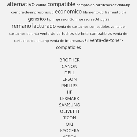
alternativo
compatible
colido
compra-de-cartuchos-de-tinta-hp
economico
compra-de-impresoras-3d
filamento-3d
filamento-pla
generico
hp
impresion-3d
impresoras-3d
pgi29
remanofacturado
venta-de-cartuchos-compatibles
venta-de-
venta-de-cartuchos-de-tinta-compatibles
cartuchos-de-tinta
venta-de-
venta-de-toner-
cartuchos-de-tinta-hp
venta-de-impresoras-3d
compatibles
BROTHER
CANON
DELL
EPSON
PHILIPS
HP
LEXMARK
SAMSUNG
OLIVETTI
RICOH.
OKI
KYOCERA
XEROX