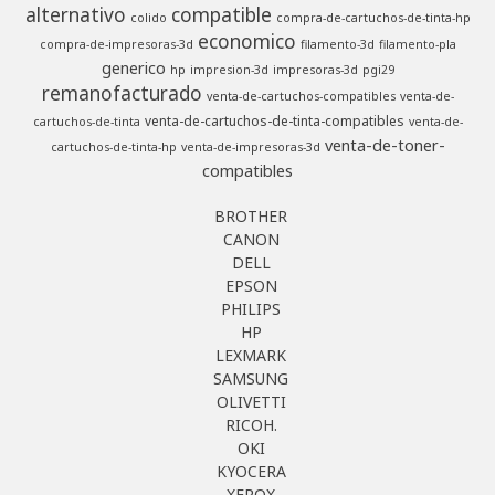
alternativo
compatible
colido
compra-de-cartuchos-de-tinta-hp
economico
compra-de-impresoras-3d
filamento-3d
filamento-pla
generico
hp
impresion-3d
impresoras-3d
pgi29
remanofacturado
venta-de-cartuchos-compatibles
venta-de-
venta-de-cartuchos-de-tinta-compatibles
cartuchos-de-tinta
venta-de-
venta-de-toner-
cartuchos-de-tinta-hp
venta-de-impresoras-3d
compatibles
BROTHER
CANON
DELL
EPSON
PHILIPS
HP
LEXMARK
SAMSUNG
OLIVETTI
RICOH.
OKI
KYOCERA
XEROX