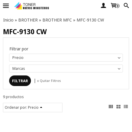
0
Inicio
»
BROTHER
»
BROTHER MFC
»
MFC-9130 CW
MFC-9130 CW
Filtrar por
Precio
Marcas
|
x Quitar Filtros
9 productos
Ordenar por:
Precio