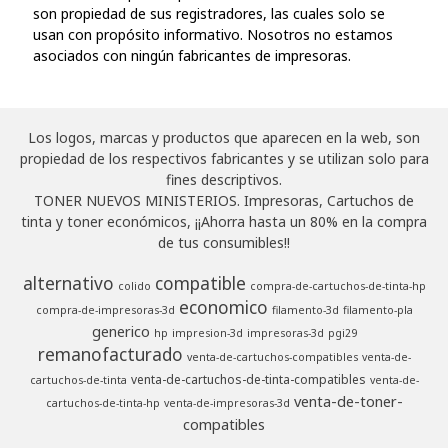
son propiedad de sus registradores, las cuales solo se
usan con propósito informativo. Nosotros no estamos
asociados con ningún fabricantes de impresoras.
Los logos, marcas y productos que aparecen en la web, son
propiedad de los respectivos fabricantes y se utilizan solo para
fines descriptivos.
TONER NUEVOS MINISTERIOS. Impresoras, Cartuchos de
tinta y toner económicos, ¡¡Ahorra hasta un 80% en la compra
de tus consumibles!!
alternativo
compatible
colido
compra-de-cartuchos-de-tinta-hp
economico
compra-de-impresoras-3d
filamento-3d
filamento-pla
generico
hp
impresion-3d
impresoras-3d
pgi29
remanofacturado
venta-de-cartuchos-compatibles
venta-de-
venta-de-cartuchos-de-tinta-compatibles
cartuchos-de-tinta
venta-de-
venta-de-toner-
cartuchos-de-tinta-hp
venta-de-impresoras-3d
compatibles