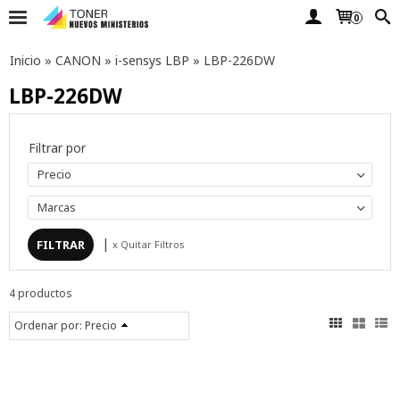
0
Inicio
»
CANON
»
i-sensys LBP
»
LBP-226DW
LBP-226DW
Filtrar por
Precio
Marcas
|
x Quitar Filtros
4 productos
Ordenar por:
Precio