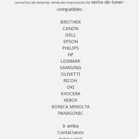
venta-de-toner-
cartuchos-de-tinta-hp
venta-de-impresoras-3d
compatibles
BROTHER
CANON
DELL
EPSON
PHILIPS
HP
LEXMARK
SAMSUNG
OLIVETTI
RICOH.
OKI
KYOCERA
XEROX
KONICA MINOLTA
PANASONIC
Ir arriba
Contáctanos
Aviso Legal