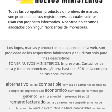
Todas las compañías, productos o nombres de marcas
son propiedad de sus registradores, las cuales solo se
usan con propósito informativo. Nosotros no estamos
asociados con ningún fabricantes de impresoras.
Los logos, marcas y productos que aparecen en la web, son
propiedad de los respectivos fabricantes y se utilizan solo para
fines descriptivos.
TONER NUEVOS MINISTERIOS. Impresoras, Cartuchos de
tinta y toner económicos, ¡¡Ahorra hasta un 80% en la compra
de tus consumibles!!
alternativo
compatible
colido
compra-de-cartuchos-de-tinta-hp
economico
compra-de-impresoras-3d
filamento-3d
filamento-pla
generico
hp
impresion-3d
impresoras-3d
pgi29
remanofacturado
venta-de-cartuchos-compatibles
venta-de-
venta-de-cartuchos-de-tinta-compatibles
cartuchos-de-tinta
venta-de-