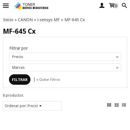
0
Inicio
»
CANON
»
i-sensys MF
»
MF-645 Cx
MF-645 Cx
Filtrar por
Precio
Marcas
|
x Quitar Filtros
8 productos
Ordenar por:
Precio