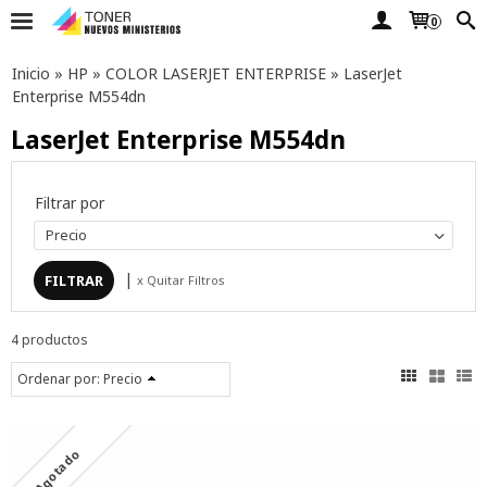
0
Inicio
»
HP
»
COLOR LASERJET ENTERPRISE
»
LaserJet
Enterprise M554dn
LaserJet Enterprise M554dn
Filtrar por
Precio
|
x Quitar Filtros
4 productos
Ordenar por:
Precio
Agotado