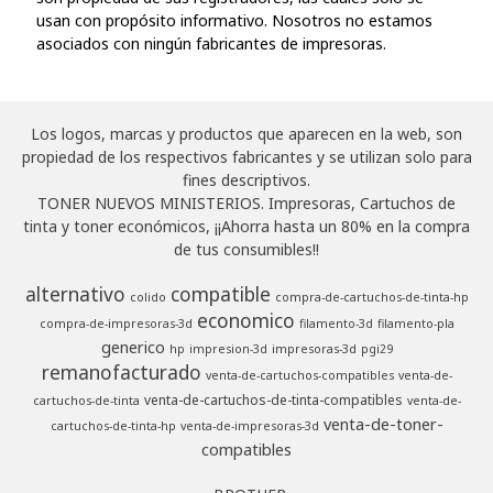
usan con propósito informativo. Nosotros no estamos
asociados con ningún fabricantes de impresoras.
Los logos, marcas y productos que aparecen en la web, son
propiedad de los respectivos fabricantes y se utilizan solo para
fines descriptivos.
TONER NUEVOS MINISTERIOS. Impresoras, Cartuchos de
tinta y toner económicos, ¡¡Ahorra hasta un 80% en la compra
de tus consumibles!!
alternativo
compatible
colido
compra-de-cartuchos-de-tinta-hp
economico
compra-de-impresoras-3d
filamento-3d
filamento-pla
generico
hp
impresion-3d
impresoras-3d
pgi29
remanofacturado
venta-de-cartuchos-compatibles
venta-de-
venta-de-cartuchos-de-tinta-compatibles
cartuchos-de-tinta
venta-de-
venta-de-toner-
cartuchos-de-tinta-hp
venta-de-impresoras-3d
compatibles