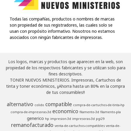
Todas las compañías, productos o nombres de marcas
son propiedad de sus registradores, las cuales solo se
usan con propósito informativo. Nosotros no estamos
asociados con ningún fabricantes de impresoras.
Los logos, marcas y productos que aparecen en la web, son
propiedad de los respectivos fabricantes y se utilizan solo para
fines descriptivos.
TONER NUEVOS MINISTERIOS. Impresoras, Cartuchos de
tinta y toner económicos, ¡¡Ahorra hasta un 80% en la compra
de tus consumibles!!
alternativo
compatible
colido
compra-de-cartuchos-de-tinta-hp
economico
compra-de-impresoras-3d
filamento-3d
filamento-pla
generico
hp
impresion-3d
impresoras-3d
pgi29
remanofacturado
venta-de-cartuchos-compatibles
venta-de-