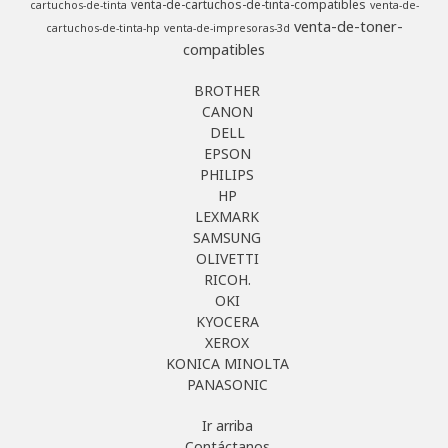
venta-de-cartuchos-de-tinta-compatibles
cartuchos-de-tinta
venta-de-
venta-de-toner-
cartuchos-de-tinta-hp
venta-de-impresoras-3d
compatibles
BROTHER
CANON
DELL
EPSON
PHILIPS
HP
LEXMARK
SAMSUNG
OLIVETTI
RICOH.
OKI
KYOCERA
XEROX
KONICA MINOLTA
PANASONIC
Ir arriba
Contáctanos