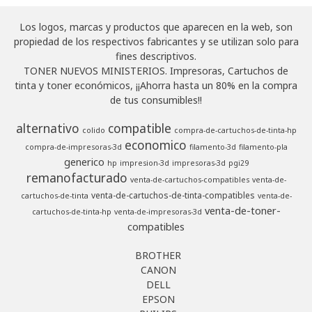
Los logos, marcas y productos que aparecen en la web, son
propiedad de los respectivos fabricantes y se utilizan solo para
fines descriptivos.
TONER NUEVOS MINISTERIOS. Impresoras, Cartuchos de
tinta y toner económicos, ¡¡Ahorra hasta un 80% en la compra
de tus consumibles!!
alternativo
compatible
colido
compra-de-cartuchos-de-tinta-hp
economico
compra-de-impresoras-3d
filamento-3d
filamento-pla
generico
hp
impresion-3d
impresoras-3d
pgi29
remanofacturado
venta-de-cartuchos-compatibles
venta-de-
venta-de-cartuchos-de-tinta-compatibles
cartuchos-de-tinta
venta-de-
venta-de-toner-
cartuchos-de-tinta-hp
venta-de-impresoras-3d
compatibles
BROTHER
CANON
DELL
EPSON