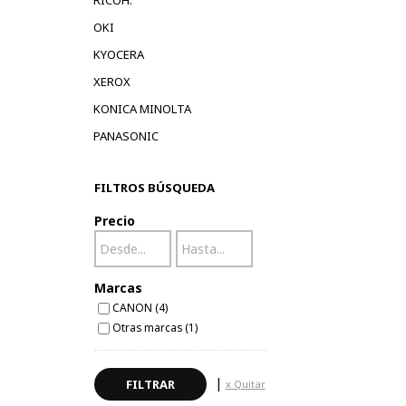
RICOH.
OKI
KYOCERA
XEROX
KONICA MINOLTA
PANASONIC
FILTROS BÚSQUEDA
Precio
Marcas
CANON (4)
Otras marcas (1)
|
x Quitar