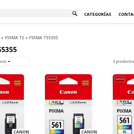
INICIO
CATEGORÍAS
CONTA
»
PIXMA TS
»
PIXMA TS5355
S5355
ecio
5 producto
CANON
CANON