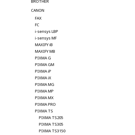
BROTHER
CANON
FAX
FC
i-sensys LBP
i-sensys MF
MAXIFY iB
MAXIFY MB
PIXMA G
PIXMA GM
PIXMA iP
PIXMA iX
PIXMA MG
PIXMA MP
PIXMA MX
PIXMA PRO
PIXMA TS
PIXMA TS205
PIXMA TS305
PIXMA TS3150