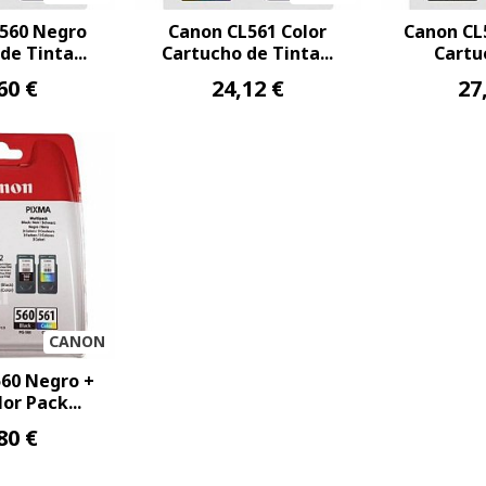
560 Negro
Canon CL561 Color
Canon CL
de Tinta...
Cartucho de Tinta...
Cartuc
60 €
24,12 €
27
CANON
60 Negro +
or Pack...
80 €