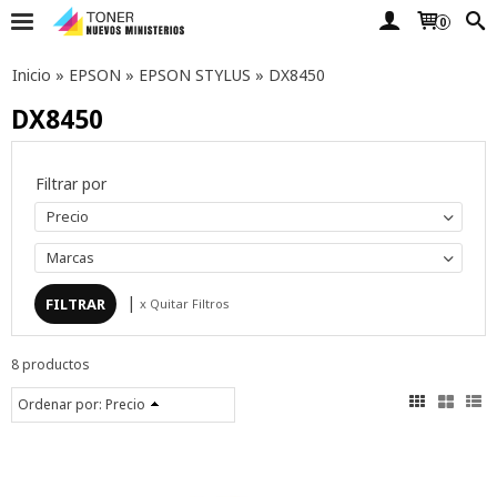
0
Inicio
»
EPSON
»
EPSON STYLUS
»
DX8450
DX8450
Filtrar por
Precio
Marcas
|
x Quitar Filtros
8 productos
Ordenar por:
Precio