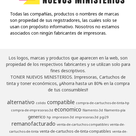
Todas las compañías, productos o nombres de marcas
son propiedad de sus registradores, las cuales solo se
usan con propósito informativo. Nosotros no estamos
asociados con ningún fabricantes de impresoras.
Los logos, marcas y productos que aparecen en la web, son
propiedad de los respectivos fabricantes y se utilizan solo para
fines descriptivos.
TONER NUEVOS MINISTERIOS. Impresoras, Cartuchos de
tinta y toner económicos, ¡¡Ahorra hasta un 80% en la compra
de tus consumibles!!
alternativo
compatible
colido
compra-de-cartuchos-de-tinta-hp
economico
compra-de-impresoras-3d
filamento-3d
filamento-pla
generico
hp
impresion-3d
impresoras-3d
pgi29
remanofacturado
venta-de-cartuchos-compatibles
venta-de-
venta-de-cartuchos-de-tinta-compatibles
cartuchos-de-tinta
venta-de-