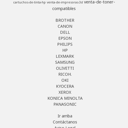
venta-de-toner-
cartuchos-de-tinta-hp
venta-de-impresoras-3d
compatibles
BROTHER
CANON
DELL
EPSON
PHILIPS
HP
LEXMARK
SAMSUNG
OLIVETTI
RICOH.
OKI
KYOCERA
XEROX
KONICA MINOLTA
PANASONIC
Ir arriba
Contáctanos
Aviso Legal