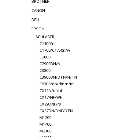
BROTHER
CANON
DELL
EPSON
ACULASER
C1100/n
C1700/C1750n/w
C2800
C2900DN/N
C3800
C3900DN/DTN/N/TN
C9300/dn/dtn/n/tn
CX11N/nf/nfc
CX17/NF/WF
CX29DNF/NF
CX37DN/DNF/DTN
M1200
M1400
M2300