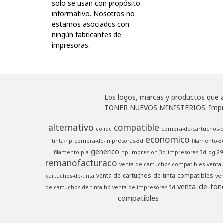
solo se usan con propósito
informativo. Nosotros no
estamos asociados con
ningún fabricantes de
impresoras.
Los logos, marcas y productos que ap
TONER NUEVOS MINISTERIOS. Impresor
alternativo
compatible
colido
compra-de-cartuchos-d
economico
tinta-hp
compra-de-impresoras-3d
filamento-3
generico
filamento-pla
hp
impresion-3d
impresoras-3d
pgi29
remanofacturado
venta-de-cartuchos-compatibles
venta-
venta-de-cartuchos-de-tinta-compatibles
cartuchos-de-tinta
ven
venta-de-ton
de-cartuchos-de-tinta-hp
venta-de-impresoras-3d
compatibles