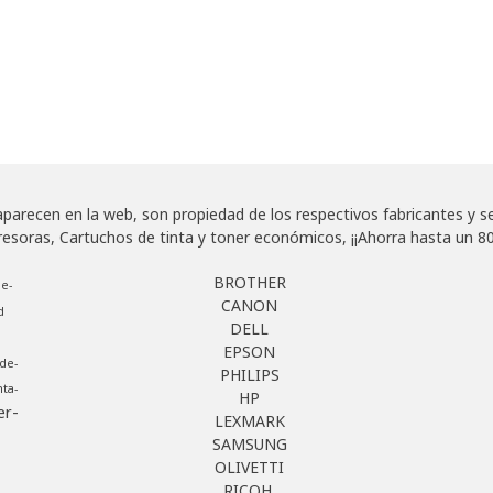
arecen en la web, son propiedad de los respectivos fabricantes y se u
as, Cartuchos de tinta y toner económicos, ¡¡Ahorra hasta un 80
BROTHER
e-
CANON
d
DELL
EPSON
de-
PHILIPS
ta-
HP
er-
LEXMARK
SAMSUNG
OLIVETTI
RICOH.