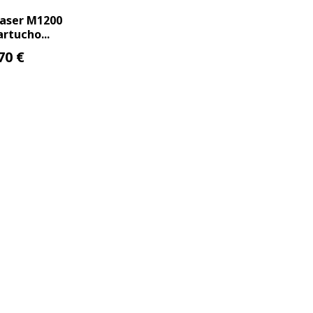
laser M1200
rtucho...
70 €