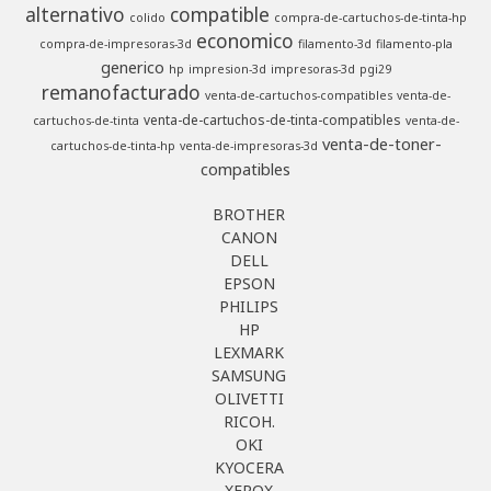
alternativo
compatible
colido
compra-de-cartuchos-de-tinta-hp
economico
compra-de-impresoras-3d
filamento-3d
filamento-pla
generico
hp
impresion-3d
impresoras-3d
pgi29
remanofacturado
venta-de-cartuchos-compatibles
venta-de-
venta-de-cartuchos-de-tinta-compatibles
cartuchos-de-tinta
venta-de-
venta-de-toner-
cartuchos-de-tinta-hp
venta-de-impresoras-3d
compatibles
BROTHER
CANON
DELL
EPSON
PHILIPS
HP
LEXMARK
SAMSUNG
OLIVETTI
RICOH.
OKI
KYOCERA
XEROX