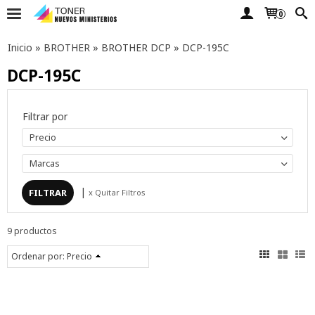
0
Inicio
»
BROTHER
»
BROTHER DCP
»
DCP-195C
DCP-195C
Filtrar por
Precio
Marcas
|
x Quitar Filtros
9 productos
Ordenar por:
Precio