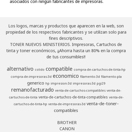
asociados con ningún fabricantes de impresoras.
Los logos, marcas y productos que aparecen en la web, son
propiedad de los respectivos fabricantes y se utilizan solo para
fines descriptivos.
TONER NUEVOS MINISTERIOS. Impresoras, Cartuchos de
tinta y toner económicos, ¡¡Ahorra hasta un 80% en la compra
de tus consumibles!!
alternativo
compatible
colido
compra-de-cartuchos-de-tinta-hp
economico
compra-de-impresoras-3d
filamento-3d
filamento-pla
generico
hp
impresion-3d
impresoras-3d
pgi29
remanofacturado
venta-de-cartuchos-compatibles
venta-de-
venta-de-cartuchos-de-tinta-compatibles
cartuchos-de-tinta
venta-de-
venta-de-toner-
cartuchos-de-tinta-hp
venta-de-impresoras-3d
compatibles
BROTHER
CANON