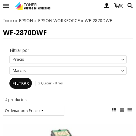
0
Inicio
»
EPSON
»
EPSON WORKFORCE
»
WF-2870DWF
WF-2870DWF
Filtrar por
Precio
Marcas
|
x Quitar Filtros
14 productos
Ordenar por:
Precio