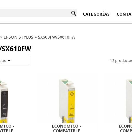
INICIO
CATEGORÍAS
CONTA
»
EPSON STYLUS
»
SX600FW/SX610FW
/SX610FW
ecio
12 producto
MICO -
ECONOMICO -
ECON
TIBLE
COMPATIBLE
COMP