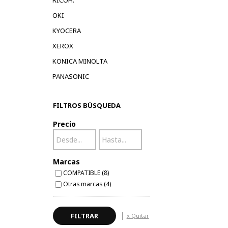
RICOH.
OKI
KYOCERA
XEROX
KONICA MINOLTA
PANASONIC
FILTROS BÚSQUEDA
Precio
Marcas
COMPATIBLE (8)
Otras marcas (4)
|
x Quitar