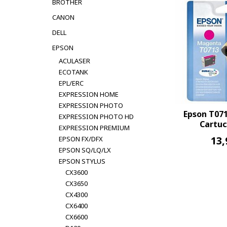
BROTHER
CANON
DELL
EPSON
ACULASER
ECOTANK
EPL/ERC
EXPRESSION HOME
EXPRESSION PHOTO
Epson T07
EXPRESSION PHOTO HD
Cartuc
EXPRESSION PREMIUM
13,
EPSON FX/DFX
EPSON SQ/LQ/LX
EPSON STYLUS
CX3600
CX3650
CX4300
CX6400
CX6600