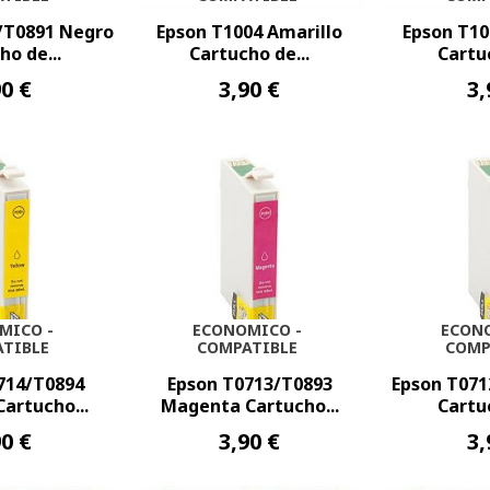
/T0891 Negro
Epson T1004 Amarillo
Epson T1
ho de...
Cartucho de...
Cartuc
90 €
3,90 €
3,
MICO -
ECONOMICO -
ECON
TIBLE
COMPATIBLE
COMP
714/T0894
Epson T0713/T0893
Epson T071
Cartucho...
Magenta Cartucho...
Cartuc
90 €
3,90 €
3,