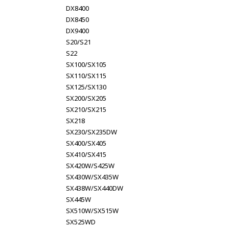
DX8400
DX8450
DX9400
S20/S21
S22
SX100/SX105
SX110/SX115
SX125/SX130
SX200/SX205
SX210/SX215
SX218
SX230/SX235DW
SX400/SX405
SX410/SX415
SX420W/S425W
SX430W/SX435W
SX438W/SX440DW
SX445W
SX510W/SX515W
SX525WD