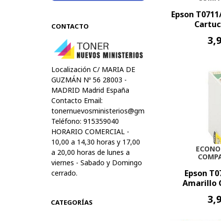
Epson T0711
Cartuc
CONTACTO
3,
Localización C/ MARIA DE
GUZMÁN Nº 56 28003 -
MADRID Madrid España
Contacto Email:
tonernuevosministerios@gmail.com
Teléfono: 915359040
HORARIO COMERCIAL -
10,00 a 14,30 horas y 17,00
ECONO
a 20,00 horas de lunes a
COMPA
viernes - Sabado y Domingo
Epson T0
cerrado.
Amarillo 
3,
CATEGORÍAS