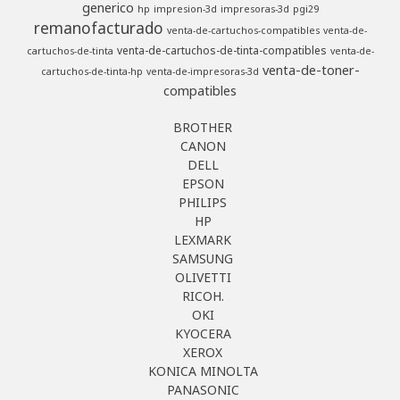
generico
hp
impresion-3d
impresoras-3d
pgi29
remanofacturado
venta-de-cartuchos-compatibles
venta-de-
venta-de-cartuchos-de-tinta-compatibles
cartuchos-de-tinta
venta-de-
venta-de-toner-
cartuchos-de-tinta-hp
venta-de-impresoras-3d
compatibles
BROTHER
CANON
DELL
EPSON
PHILIPS
HP
LEXMARK
SAMSUNG
OLIVETTI
RICOH.
OKI
KYOCERA
XEROX
KONICA MINOLTA
PANASONIC