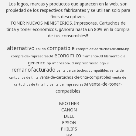
Los logos, marcas y productos que aparecen en la web, son
propiedad de los respectivos fabricantes y se utilizan solo para
fines descriptivos.
TONER NUEVOS MINISTERIOS. Impresoras, Cartuchos de
tinta y toner económicos, ¡¡Ahorra hasta un 80% en la compra
de tus consumibles!!
alternativo
compatible
colido
compra-de-cartuchos-de-tinta-hp
economico
compra-de-impresoras-3d
filamento-3d
filamento-pla
generico
hp
impresion-3d
impresoras-3d
pgi29
remanofacturado
venta-de-cartuchos-compatibles
venta-de-
venta-de-cartuchos-de-tinta-compatibles
cartuchos-de-tinta
venta-de-
venta-de-toner-
cartuchos-de-tinta-hp
venta-de-impresoras-3d
compatibles
BROTHER
CANON
DELL
EPSON
PHILIPS
HP