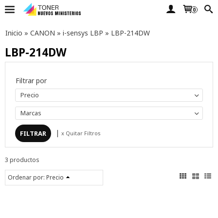
0
Inicio
»
CANON
»
i-sensys LBP
»
LBP-214DW
LBP-214DW
Filtrar por
Precio
Marcas
|
x Quitar Filtros
3 productos
Ordenar por:
Precio