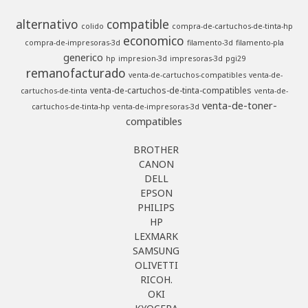
alternativo
compatible
colido
compra-de-cartuchos-de-tinta-hp
economico
compra-de-impresoras-3d
filamento-3d
filamento-pla
generico
hp
impresion-3d
impresoras-3d
pgi29
remanofacturado
venta-de-cartuchos-compatibles
venta-de-
venta-de-cartuchos-de-tinta-compatibles
cartuchos-de-tinta
venta-de-
venta-de-toner-
cartuchos-de-tinta-hp
venta-de-impresoras-3d
compatibles
BROTHER
CANON
DELL
EPSON
PHILIPS
HP
LEXMARK
SAMSUNG
OLIVETTI
RICOH.
OKI