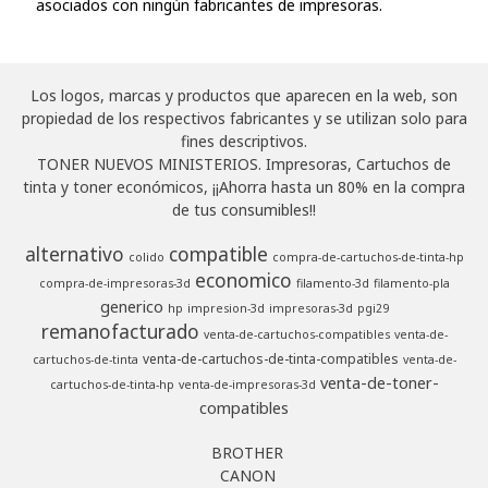
asociados con ningún fabricantes de impresoras.
Los logos, marcas y productos que aparecen en la web, son
propiedad de los respectivos fabricantes y se utilizan solo para
fines descriptivos.
TONER NUEVOS MINISTERIOS. Impresoras, Cartuchos de
tinta y toner económicos, ¡¡Ahorra hasta un 80% en la compra
de tus consumibles!!
alternativo
compatible
colido
compra-de-cartuchos-de-tinta-hp
economico
compra-de-impresoras-3d
filamento-3d
filamento-pla
generico
hp
impresion-3d
impresoras-3d
pgi29
remanofacturado
venta-de-cartuchos-compatibles
venta-de-
venta-de-cartuchos-de-tinta-compatibles
cartuchos-de-tinta
venta-de-
venta-de-toner-
cartuchos-de-tinta-hp
venta-de-impresoras-3d
compatibles
BROTHER
CANON