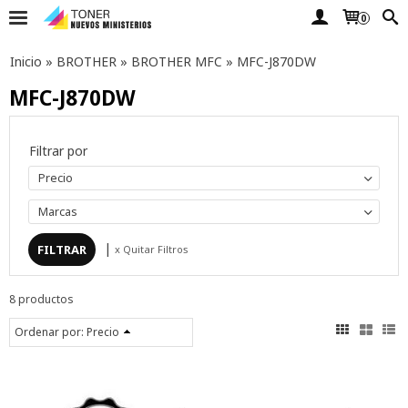
0
Inicio
»
BROTHER
»
BROTHER MFC
»
MFC-J870DW
MFC-J870DW
Filtrar por
Precio
Marcas
|
x Quitar Filtros
8 productos
Ordenar por:
Precio