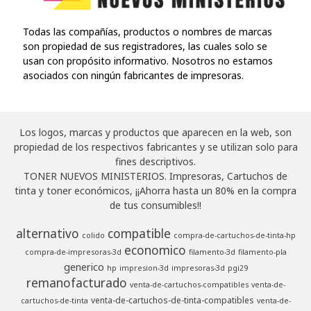
Todas las compañías, productos o nombres de marcas
son propiedad de sus registradores, las cuales solo se
usan con propósito informativo. Nosotros no estamos
asociados con ningún fabricantes de impresoras.
Los logos, marcas y productos que aparecen en la web, son
propiedad de los respectivos fabricantes y se utilizan solo para
fines descriptivos.
TONER NUEVOS MINISTERIOS. Impresoras, Cartuchos de
tinta y toner económicos, ¡¡Ahorra hasta un 80% en la compra
de tus consumibles!!
alternativo
compatible
colido
compra-de-cartuchos-de-tinta-hp
economico
compra-de-impresoras-3d
filamento-3d
filamento-pla
generico
hp
impresion-3d
impresoras-3d
pgi29
remanofacturado
venta-de-cartuchos-compatibles
venta-de-
venta-de-cartuchos-de-tinta-compatibles
cartuchos-de-tinta
venta-de-