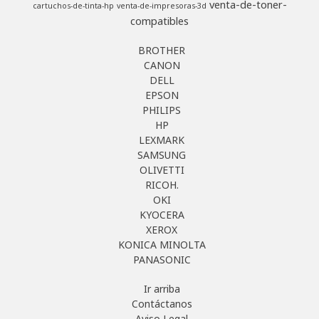
venta-de-toner-
cartuchos-de-tinta-hp
venta-de-impresoras-3d
compatibles
BROTHER
CANON
DELL
EPSON
PHILIPS
HP
LEXMARK
SAMSUNG
OLIVETTI
RICOH.
OKI
KYOCERA
XEROX
KONICA MINOLTA
PANASONIC
Ir arriba
Contáctanos
Aviso Legal