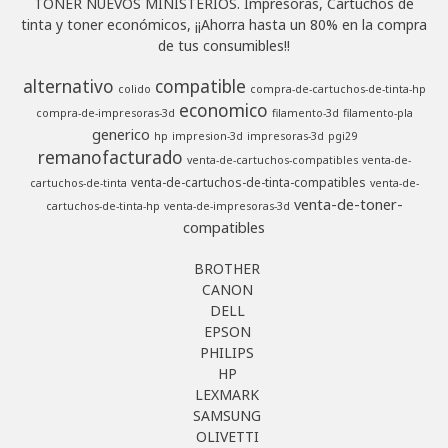
TONER NUEVOS MINISTERIOS. Impresoras, Cartuchos de
tinta y toner económicos, ¡¡Ahorra hasta un 80% en la compra
de tus consumibles!!
alternativo
compatible
colido
compra-de-cartuchos-de-tinta-hp
economico
compra-de-impresoras-3d
filamento-3d
filamento-pla
generico
hp
impresion-3d
impresoras-3d
pgi29
remanofacturado
venta-de-cartuchos-compatibles
venta-de-
venta-de-cartuchos-de-tinta-compatibles
cartuchos-de-tinta
venta-de-
venta-de-toner-
cartuchos-de-tinta-hp
venta-de-impresoras-3d
compatibles
BROTHER
CANON
DELL
EPSON
PHILIPS
HP
LEXMARK
SAMSUNG
OLIVETTI