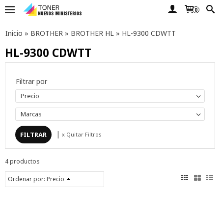
0
Inicio
»
BROTHER
»
BROTHER HL
»
HL-9300 CDWTT
HL-9300 CDWTT
Filtrar por
Precio
Marcas
|
x Quitar Filtros
4 productos
Ordenar por:
Precio