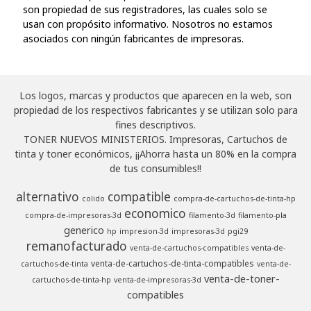
son propiedad de sus registradores, las cuales solo se
usan con propósito informativo. Nosotros no estamos
asociados con ningún fabricantes de impresoras.
Los logos, marcas y productos que aparecen en la web, son
propiedad de los respectivos fabricantes y se utilizan solo para
fines descriptivos.
TONER NUEVOS MINISTERIOS. Impresoras, Cartuchos de
tinta y toner económicos, ¡¡Ahorra hasta un 80% en la compra
de tus consumibles!!
alternativo
compatible
colido
compra-de-cartuchos-de-tinta-hp
economico
compra-de-impresoras-3d
filamento-3d
filamento-pla
generico
hp
impresion-3d
impresoras-3d
pgi29
remanofacturado
venta-de-cartuchos-compatibles
venta-de-
venta-de-cartuchos-de-tinta-compatibles
cartuchos-de-tinta
venta-de-
venta-de-toner-
cartuchos-de-tinta-hp
venta-de-impresoras-3d
compatibles