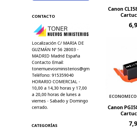
Canon CLI5
Cartuc
CONTACTO
6,
Localización C/ MARIA DE
GUZMÁN Nº 56 28003 -
MADRID Madrid España
Contacto Email:
tonernuevosministerios@gmail.com
Teléfono: 915359040
HORARIO COMERCIAL -
10,00 a 14,30 horas y 17,00
a 20,00 horas de lunes a
ECONOMICO
viernes - Sabado y Domingo
Canon PGI5
cerrado.
Cartuc
7,
CATEGORÍAS