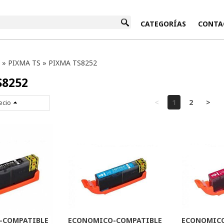
INICIO
CATEGORÍAS
CONTA
»
PIXMA TS
»
PIXMA TS8252
S8252
<
1
2
>
ecio
-COMPATIBLE
ECONOMICO-COMPATIBLE
ECONOMICO