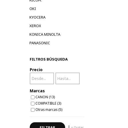
RICOH.
OKI
KYOCERA
XEROX
KONICA MINOLTA
PANASONIC
FILTROS BÚSQUEDA
Precio
Marcas
CANON (13)
COMPATIBLE (3)
Otras marcas (5)
|
x Quitar