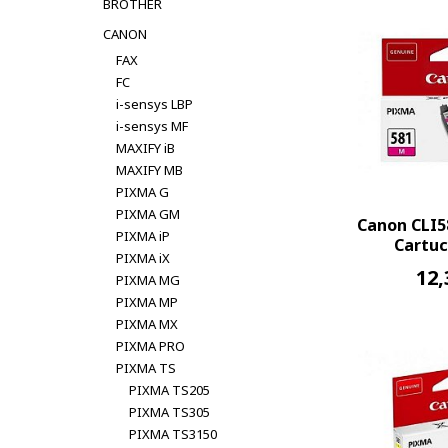
BROTHER
CANON
FAX
FC
i-sensys LBP
i-sensys MF
MAXIFY iB
MAXIFY MB
PIXMA G
PIXMA GM
Canon CLI
PIXMA iP
Cartuc
PIXMA iX
12,
PIXMA MG
PIXMA MP
PIXMA MX
PIXMA PRO
PIXMA TS
PIXMA TS205
PIXMA TS305
PIXMA TS3150