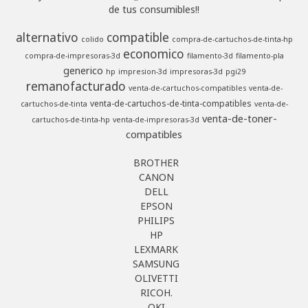
de tus consumibles!!
alternativo
compatible
colido
compra-de-cartuchos-de-tinta-hp
economico
compra-de-impresoras-3d
filamento-3d
filamento-pla
generico
hp
impresion-3d
impresoras-3d
pgi29
remanofacturado
venta-de-cartuchos-compatibles
venta-de-
venta-de-cartuchos-de-tinta-compatibles
cartuchos-de-tinta
venta-de-
venta-de-toner-
cartuchos-de-tinta-hp
venta-de-impresoras-3d
compatibles
BROTHER
CANON
DELL
EPSON
PHILIPS
HP
LEXMARK
SAMSUNG
OLIVETTI
RICOH.
OKI