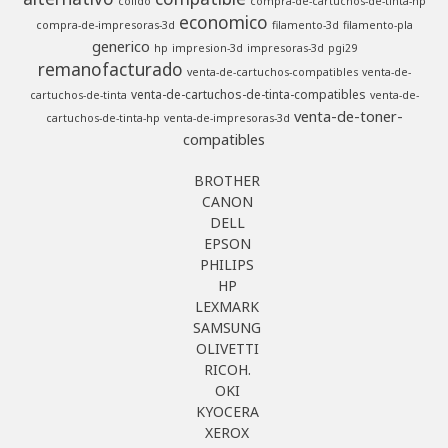
colido
compra-de-cartuchos-de-tinta-hp
economico
compra-de-impresoras-3d
filamento-3d
filamento-pla
generico
hp
impresion-3d
impresoras-3d
pgi29
remanofacturado
venta-de-cartuchos-compatibles
venta-de-
venta-de-cartuchos-de-tinta-compatibles
cartuchos-de-tinta
venta-de-
venta-de-toner-
cartuchos-de-tinta-hp
venta-de-impresoras-3d
compatibles
BROTHER
CANON
DELL
EPSON
PHILIPS
HP
LEXMARK
SAMSUNG
OLIVETTI
RICOH.
OKI
KYOCERA
XEROX