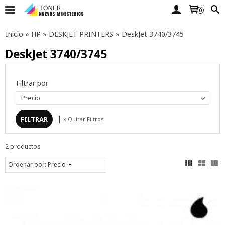
0
Inicio
»
HP
»
DESKJET PRINTERS
»
DeskJet 3740/3745
DeskJet 3740/3745
Filtrar por
Precio
|
x Quitar Filtros
2 productos
Ordenar por:
Precio