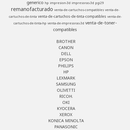
generico
hp
impresion-3d
impresoras-3d
pgi29
remanofacturado
venta-de-cartuchos-compatibles
venta-de-
venta-de-cartuchos-de-tinta-compatibles
cartuchos-de-tinta
venta-de-
venta-de-toner-
cartuchos-de-tinta-hp
venta-de-impresoras-3d
compatibles
BROTHER
CANON
DELL
EPSON
PHILIPS
HP
LEXMARK
SAMSUNG
OLIVETTI
RICOH.
OKI
KYOCERA
XEROX
KONICA MINOLTA
PANASONIC