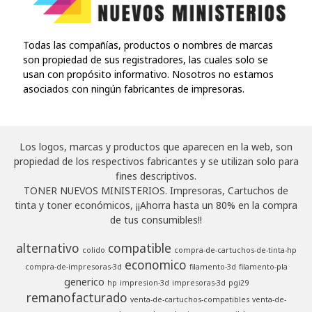
Todas las compañías, productos o nombres de marcas
son propiedad de sus registradores, las cuales solo se
usan con propósito informativo. Nosotros no estamos
asociados con ningún fabricantes de impresoras.
Los logos, marcas y productos que aparecen en la web, son
propiedad de los respectivos fabricantes y se utilizan solo para
fines descriptivos.
TONER NUEVOS MINISTERIOS. Impresoras, Cartuchos de
tinta y toner económicos, ¡¡Ahorra hasta un 80% en la compra
de tus consumibles!!
alternativo
compatible
colido
compra-de-cartuchos-de-tinta-hp
economico
compra-de-impresoras-3d
filamento-3d
filamento-pla
generico
hp
impresion-3d
impresoras-3d
pgi29
remanofacturado
venta-de-cartuchos-compatibles
venta-de-