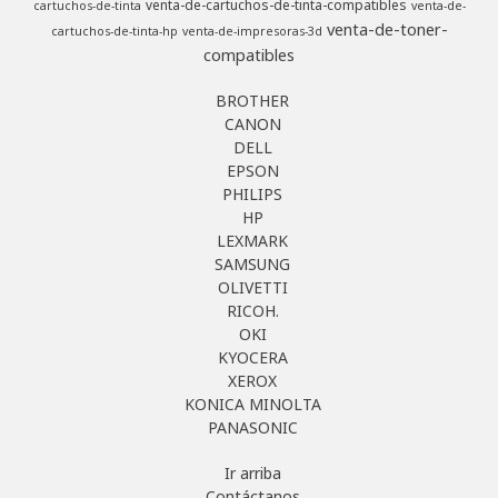
venta-de-cartuchos-de-tinta-compatibles
cartuchos-de-tinta
venta-de-
venta-de-toner-
cartuchos-de-tinta-hp
venta-de-impresoras-3d
compatibles
BROTHER
CANON
DELL
EPSON
PHILIPS
HP
LEXMARK
SAMSUNG
OLIVETTI
RICOH.
OKI
KYOCERA
XEROX
KONICA MINOLTA
PANASONIC
Ir arriba
Contáctanos