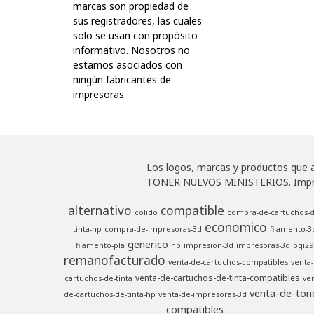
marcas son propiedad de
sus registradores, las cuales
solo se usan con propósito
informativo. Nosotros no
estamos asociados con
ningún fabricantes de
impresoras.
Los logos, marcas y productos que ap
TONER NUEVOS MINISTERIOS. Impresor
alternativo
compatible
colido
compra-de-cartuchos-d
economico
tinta-hp
compra-de-impresoras-3d
filamento-3
generico
filamento-pla
hp
impresion-3d
impresoras-3d
pgi29
remanofacturado
venta-de-cartuchos-compatibles
venta-
venta-de-cartuchos-de-tinta-compatibles
cartuchos-de-tinta
ven
venta-de-ton
de-cartuchos-de-tinta-hp
venta-de-impresoras-3d
compatibles