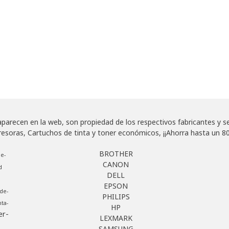
arecen en la web, son propiedad de los respectivos fabricantes y se u
as, Cartuchos de tinta y toner económicos, ¡¡Ahorra hasta un 80
BROTHER
e-
CANON
d
DELL
EPSON
de-
PHILIPS
ta-
HP
er-
LEXMARK
SAMSUNG