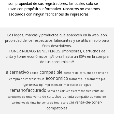
son propiedad de sus registradores, las cuales solo se
usan con propósito informativo. Nosotros no estamos
asociados con ningún fabricantes de impresoras.
Los logos, marcas y productos que aparecen en la web, son
propiedad de los respectivos fabricantes y se utilizan solo para
fines descriptivos.
TONER NUEVOS MINISTERIOS. Impresoras, Cartuchos de
tinta y toner económicos, ¡¡Ahorra hasta un 80% en la compra
de tus consumibles!!
alternativo
compatible
colido
compra-de-cartuchos-de-tinta-hp
economico
compra-de-impresoras-3d
filamento-3d
filamento-pla
generico
hp
impresion-3d
impresoras-3d
pgi29
remanofacturado
venta-de-cartuchos-compatibles
venta-de-
venta-de-cartuchos-de-tinta-compatibles
cartuchos-de-tinta
venta-de-
venta-de-toner-
cartuchos-de-tinta-hp
venta-de-impresoras-3d
compatibles