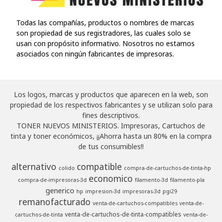
Todas las compañías, productos o nombres de marcas
son propiedad de sus registradores, las cuales solo se
usan con propósito informativo. Nosotros no estamos
asociados con ningún fabricantes de impresoras.
Los logos, marcas y productos que aparecen en la web, son
propiedad de los respectivos fabricantes y se utilizan solo para
fines descriptivos.
TONER NUEVOS MINISTERIOS. Impresoras, Cartuchos de
tinta y toner económicos, ¡¡Ahorra hasta un 80% en la compra
de tus consumibles!!
alternativo
compatible
colido
compra-de-cartuchos-de-tinta-hp
economico
compra-de-impresoras-3d
filamento-3d
filamento-pla
generico
hp
impresion-3d
impresoras-3d
pgi29
remanofacturado
venta-de-cartuchos-compatibles
venta-de-
venta-de-cartuchos-de-tinta-compatibles
cartuchos-de-tinta
venta-de-