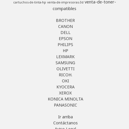
venta-de-toner-
cartuchos-de-tinta-hp
venta-de-impresoras-3d
compatibles
BROTHER
CANON
DELL
EPSON
PHILIPS
HP
LEXMARK
SAMSUNG
OLIVETTI
RICOH.
OKI
KYOCERA
XEROX
KONICA MINOLTA
PANASONIC
Ir arriba
Contáctanos
Aviso Legal