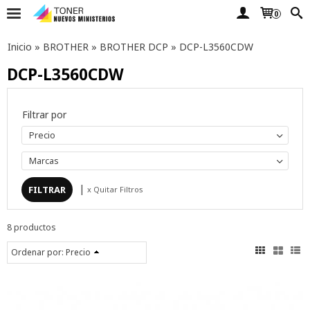
0
Inicio
»
BROTHER
»
BROTHER DCP
»
DCP-L3560CDW
DCP-L3560CDW
Filtrar por
Precio
Marcas
|
x Quitar Filtros
8 productos
Ordenar por:
Precio