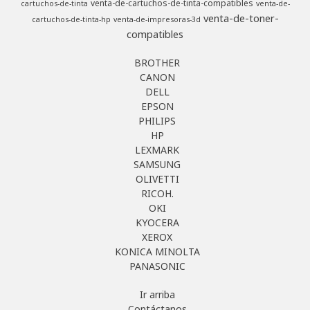
venta-de-cartuchos-de-tinta-compatibles
cartuchos-de-tinta
venta-de-
venta-de-toner-
cartuchos-de-tinta-hp
venta-de-impresoras-3d
compatibles
BROTHER
CANON
DELL
EPSON
PHILIPS
HP
LEXMARK
SAMSUNG
OLIVETTI
RICOH.
OKI
KYOCERA
XEROX
KONICA MINOLTA
PANASONIC
Ir arriba
Contáctanos