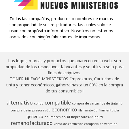
Todas las compañías, productos o nombres de marcas
son propiedad de sus registradores, las cuales solo se
usan con propósito informativo. Nosotros no estamos
asociados con ningún fabricantes de impresoras.
Los logos, marcas y productos que aparecen en la web, son
propiedad de los respectivos fabricantes y se utilizan solo para
fines descriptivos.
TONER NUEVOS MINISTERIOS. Impresoras, Cartuchos de
tinta y toner económicos, ¡¡Ahorra hasta un 80% en la compra
de tus consumibles!!
alternativo
compatible
colido
compra-de-cartuchos-de-tinta-hp
economico
compra-de-impresoras-3d
filamento-3d
filamento-pla
generico
hp
impresion-3d
impresoras-3d
pgi29
remanofacturado
venta-de-cartuchos-compatibles
venta-de-