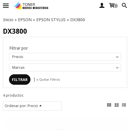
0
Inicio
»
EPSON
»
EPSON STYLUS
»
DX3800
DX3800
Filtrar por
Precio
Marcas
|
x Quitar Filtros
4 productos
Ordenar por:
Precio