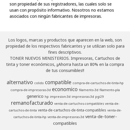
son propiedad de sus registradores, las cuales solo se
usan con propósito informativo. Nosotros no estamos
asociados con ningún fabricantes de impresoras.
Los logos, marcas y productos que aparecen en la web, son
propiedad de los respectivos fabricantes y se utilizan solo para
fines descriptivos.
TONER NUEVOS MINISTERIOS. Impresoras, Cartuchos de
tinta y toner económicos, ¡¡Ahorra hasta un 80% en la compra
de tus consumibles!!
alternativo
compatible
colido
compra-de-cartuchos-de-tinta-hp
economico
compra-de-impresoras-3d
filamento-3d
filamento-pla
generico
hp
impresion-3d
impresoras-3d
pgi29
remanofacturado
venta-de-cartuchos-compatibles
venta-de-
venta-de-cartuchos-de-tinta-compatibles
cartuchos-de-tinta
venta-de-
venta-de-toner-
cartuchos-de-tinta-hp
venta-de-impresoras-3d
compatibles