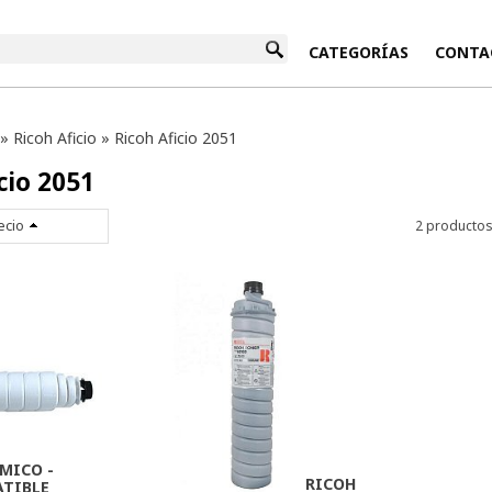
INICIO
CATEGORÍAS
CONTA
»
Ricoh Aficio
»
Ricoh Aficio 2051
cio 2051
ecio
2 producto
MICO -
RICOH
TIBLE