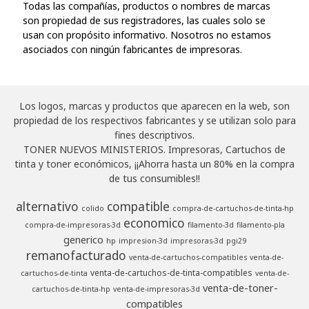
Todas las compañías, productos o nombres de marcas
son propiedad de sus registradores, las cuales solo se
usan con propósito informativo. Nosotros no estamos
asociados con ningún fabricantes de impresoras.
Los logos, marcas y productos que aparecen en la web, son
propiedad de los respectivos fabricantes y se utilizan solo para
fines descriptivos.
TONER NUEVOS MINISTERIOS. Impresoras, Cartuchos de
tinta y toner económicos, ¡¡Ahorra hasta un 80% en la compra
de tus consumibles!!
alternativo
compatible
colido
compra-de-cartuchos-de-tinta-hp
economico
compra-de-impresoras-3d
filamento-3d
filamento-pla
generico
hp
impresion-3d
impresoras-3d
pgi29
remanofacturado
venta-de-cartuchos-compatibles
venta-de-
venta-de-cartuchos-de-tinta-compatibles
cartuchos-de-tinta
venta-de-
venta-de-toner-
cartuchos-de-tinta-hp
venta-de-impresoras-3d
compatibles