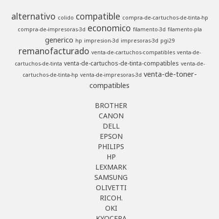
alternativo
compatible
colido
compra-de-cartuchos-de-tinta-hp
economico
compra-de-impresoras-3d
filamento-3d
filamento-pla
generico
hp
impresion-3d
impresoras-3d
pgi29
remanofacturado
venta-de-cartuchos-compatibles
venta-de-
venta-de-cartuchos-de-tinta-compatibles
cartuchos-de-tinta
venta-de-
venta-de-toner-
cartuchos-de-tinta-hp
venta-de-impresoras-3d
compatibles
BROTHER
CANON
DELL
EPSON
PHILIPS
HP
LEXMARK
SAMSUNG
OLIVETTI
RICOH.
OKI
KYOCERA