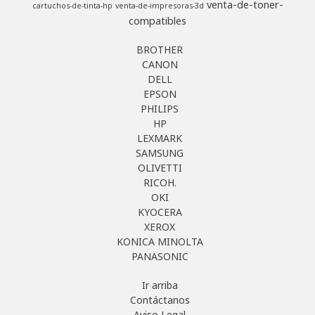
venta-de-toner-
cartuchos-de-tinta-hp
venta-de-impresoras-3d
compatibles
BROTHER
CANON
DELL
EPSON
PHILIPS
HP
LEXMARK
SAMSUNG
OLIVETTI
RICOH.
OKI
KYOCERA
XEROX
KONICA MINOLTA
PANASONIC
Ir arriba
Contáctanos
Aviso Legal