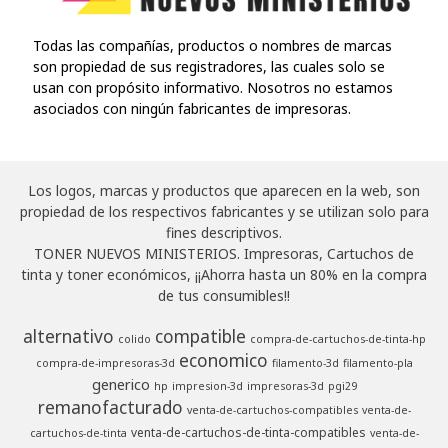
Todas las compañías, productos o nombres de marcas
son propiedad de sus registradores, las cuales solo se
usan con propósito informativo. Nosotros no estamos
asociados con ningún fabricantes de impresoras.
Los logos, marcas y productos que aparecen en la web, son
propiedad de los respectivos fabricantes y se utilizan solo para
fines descriptivos.
TONER NUEVOS MINISTERIOS. Impresoras, Cartuchos de
tinta y toner económicos, ¡¡Ahorra hasta un 80% en la compra
de tus consumibles!!
alternativo
compatible
colido
compra-de-cartuchos-de-tinta-hp
economico
compra-de-impresoras-3d
filamento-3d
filamento-pla
generico
hp
impresion-3d
impresoras-3d
pgi29
remanofacturado
venta-de-cartuchos-compatibles
venta-de-
venta-de-cartuchos-de-tinta-compatibles
cartuchos-de-tinta
venta-de-